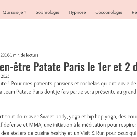
Qui suis-je ?
Sophrologie
Hypnose
Cocoonologie
Re
 2018
1 min de lecture
n-être Patate Paris le 1er et 2
. 2025
te ! Pour mes patients parisiens et rochelais qui ont envie de s
la team Patate Paris dont je fais partie sera présente au gran
t tout doux avec Sweet body, yoga et hip hop yoga, des cour
lf defense et MMA, une initiation à la méditation pour respirer
des ateliers de cuisine healthy et un Visit & Run pour ceux qui