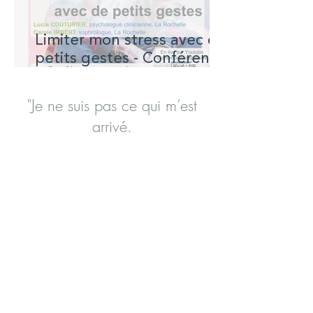
Limiter mon stress avec de
petits gestes - Conférence
à La Rochelle
"Je ne suis pas ce qui m’est
arrivé.
Je suis ce que je choisis de
devenir ."
Carl Gustav Jung
Gestion de l’anxiété