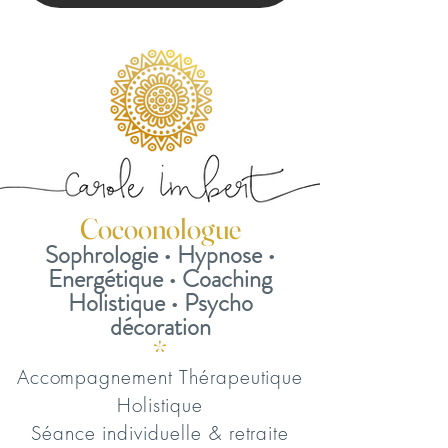
Cocoonolo
gue
Sophrologie • Hypnose •
Energétique • Co
aching
Ho
li
stique • Psycho
décoration
*
Accompagnement Thérapeutique
Holistique
Séance individuelle & retraite